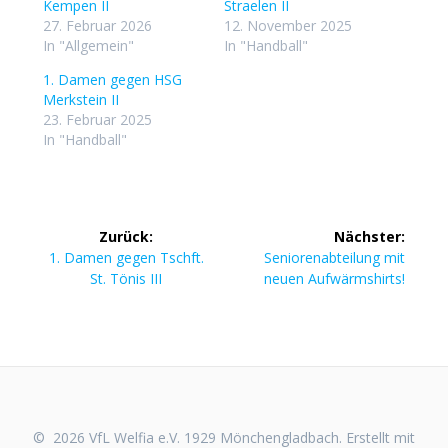
Kempen II
Straelen II
27. Februar 2026
12. November 2025
In "Allgemein"
In "Handball"
1. Damen gegen HSG
Merkstein II
23. Februar 2025
In "Handball"
Beitragsnavigation
Zurück:
Nächster:
Vorheriger
Nächster
1. Damen gegen Tschft.
Seniorenabteilung mit
Beitrag:
Beitrag:
St. Tönis III
neuen Aufwärmshirts!
© 2026 VfL Welfia e.V. 1929 Mönchengladbach. Erstellt mit