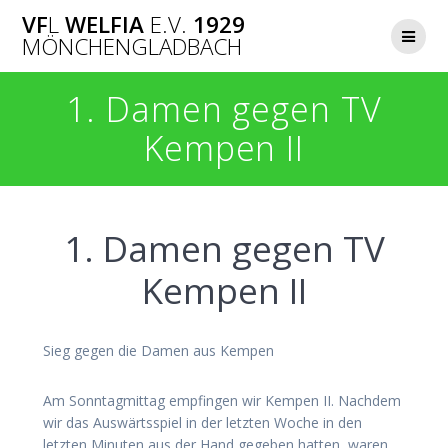
Zum
VF
L
WELFIA
E.V.
1929
Inhalt
MÖNCHENGLADBACH
springen
1. Damen gegen TV
Kempen II
1. Damen gegen TV
Kempen II
Sieg gegen die Damen aus Kempen
Am Sonntagmittag empfingen wir Kempen II. Nachdem
wir das Auswärtsspiel in der letzten Woche in den
letzten Minuten aus der Hand gegeben hatten, waren